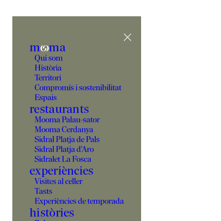
m
o
ma
Qui som
Història
Territori
Compromís i sostenibilitat
Espais
restaurants
Mooma Palau-sator
Mooma Cerdanya
Sidral Platja de Pals
Sidral Platja d'Aro
Sidralet La Fosca
experiències
Visites al celler
Tasts
Experiències de temporada
històries