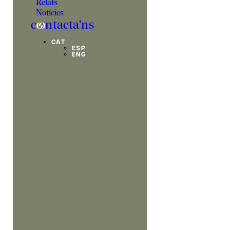
Relats
Notícies
c
o
ntacta'ns
CAT
ESP
ENG