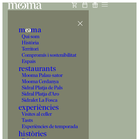
m
o
ma
Qui som
Història
Territori
Compromís i sostenibilitat
Espais
restaurants
Mooma Palau-sator
Mooma Cerdanya
Sidral Platja de Pals
Sidral Platja d'Aro
Sidralet La Fosca
experiències
Visites al celler
Tasts
Experiències de temporada
històries