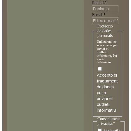
Població
E-mail
*
Protecció
de dades
CAT
ESP
personals
ENG
Utilitzarem les
seves dades per
enviar el
butlletí
informatiu. Per
a més
informació
sobre el
tractament i els
vostres drets,
Accepto el
consulteu la
tractament
política de
privadesa
.
de dades
per a
enviar el
butlletí
informatiu
Consentiment
privacitat
*
He llegit i