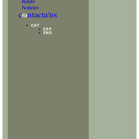
Relats
Notícies
c
o
ntacta'ns
CAT
ESP
ENG