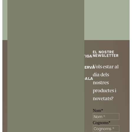
EL NOSTRE
Mooma
NEWSLETTER
BOTIGA
Restaurants
Sidreria
Vols estar al
RESERVA
Mooma
dia dels
Experiències
Mas Saulot s/n,
REGALA
nostres
17257 – Palau-
Històries
productes i
sator
info@mooma.cat
Contacta’ns
novetats?
t.
872 02 60 88
Nom
*
Cognoms
*