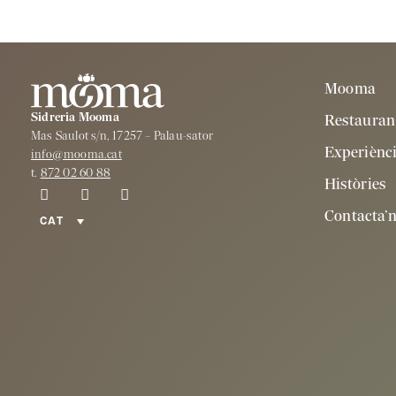
Mooma
Sidreria Mooma
Restauran
Mas Saulot s/n, 17257 – Palau-sator
Experiènc
info@mooma.cat
t.
872 02 60 88
Històries
Contacta’
CAT