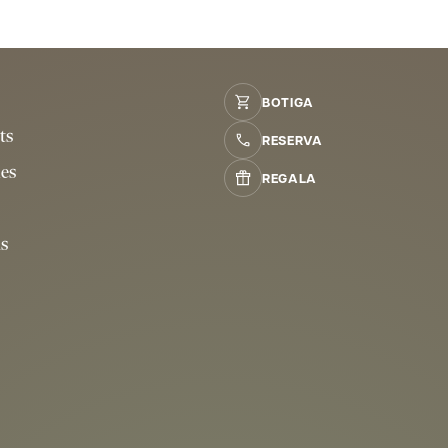
BOTIGA
ts
RESERVA
ies
REGALA
ns