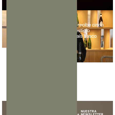
14 DE MAYO DE 2026
La sidra ampurdanesa Mooma recibe cinco
premios en un concurso de prestigio
internacional celebrado en el País Vasco
LEER MÁS
NUESTRA
Mooma
NEWSLETTER
TIENDA