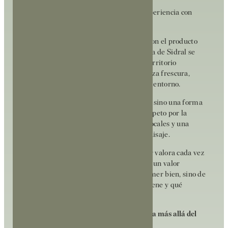
Producto de temporada y Km 0: una experiencia con
identidad
El primer gran pilar es el compromiso con el producto
de proximidad y de temporada. La cocina de Sidral se
construye a partir de ingredientes del territorio
inmediato del Ampurdán, lo que garantiza frescura,
coherencia y una conexión directa con el entorno.
Este enfoque Km 0 no es una tendencia, sino una forma
de trabajar con implicaciones reales: respeto por la
temporalidad, apoyo a los productores locales y una
cocina que cambia y evoluciona con el paisaje.
En un momento en el que el consumidor valora cada vez
más la autenticidad, este modelo aporta un valor
añadido evidente. No se trata solo de comer bien, sino de
saber qué se está comiendo, de dónde viene y qué
historia hay detrás de cada plato.
El universo Mooma: una filosofía que va más allá del
restaurante