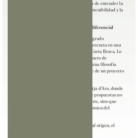
encaja plenamente con esta nueva forma de entender la
gastronomía, donde la proximidad, la sostenibilidad y la
coherencia tienen cada vez más peso.
Aquí el territorio se convierte en valor diferencial
En pocos meses, Sidral Platja d’Aro ha logrado
consolidarse como un restaurante de referencia en una
de las poblaciones más dinámicas de la Costa Brava. Lo
ha hecho apostando por lo esencial: producto de
proximidad, conexión con el territorio y una filosofía
gastronómica coherente que forma parte de un proyecto
más amplio como el de Mooma.
En un entorno tan competitivo como Platja d’Aro, donde
la oferta es amplia y diversa, este tipo de propuestas no
solo enriquecen la experiencia del visitante, sino que
también refuerzan la identidad gastronómica del
Ampurdán.
Porque, al final, cuando la cocina vuelve al origen, el
territorio siempre tiene algo que decir.