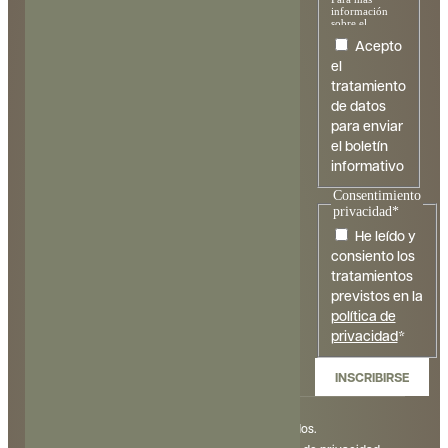
información
sobre el
tratamiento y
Acepto
sus derechos,
consulte la
el
política de
tratamiento
privacidad
.
de datos
para enviar
el boletín
informativo
Consentimiento
privacidad
*
He leído y
consiento los
tratamientos
previstos en la
política de
privacidad
*
© 2026, Mooma. Todos los derechos reservados.