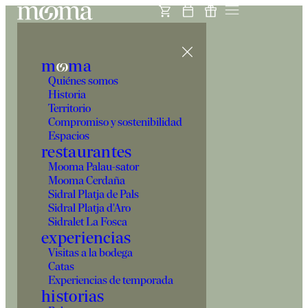
m
o
ma
Quiénes somos
Historia
Territorio
Compromiso y sostenibilidad
Espacios
restaurantes
Mooma Palau-sator
Mooma Cerdaña
Sidral Platja de Pals
Sidral Platja d'Aro
Sidralet La Fosca
experiencias
Visitas a la bodega
Catas
Experiencias de temporada
historias