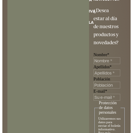
Restaurantes
Sidreria
¿Desea
RESERVA
Mooma
estar al día
Experiencias
Mas Saulot s/n,
REGALA
de nuestros
17257 – Palau-
Historias
productos y
sator
info@mooma.cat
Contáctenos
novedades?
Tel.
872 02 60
88
Nombre
*
Apellidos
*
Población
E-mail
*
Protección
de datos
personales
ESP
CAT
Utilizaremos sus
ENG
datos para
enviar el boletín
informativo.
Para más