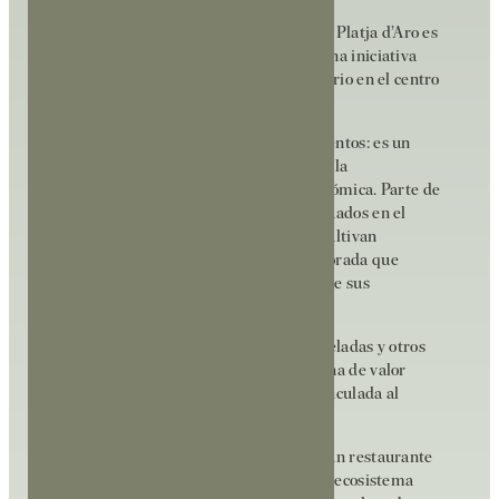
El segundo gran pilar del éxito de Sidral Platja d’Aro es
su pertenencia al universo de Mooma, una iniciativa
empresarial que ha convertido el territorio en el centro
de su actividad.
Mooma no es solo un productor de alimentos: es un
proyecto integral que engloba el cultivo, la
transformación y la experiencia gastronómica. Parte de
sus productos se generan en campos situados en el
Parque Natural del Montgrí, donde se cultivan
manzanas y otros ingredientes de temporada que
posteriormente se utilizan en la cocina de sus
restaurantes.
Además, elaboran sidras, zumos, mermeladas y otros
productos propios, reforzando una cadena de valor
cerrada, sostenible y profundamente vinculada al
territorio.
Este modelo permite que Sidral no sea un restaurante
aislado, sino una puerta de entrada a un ecosistema