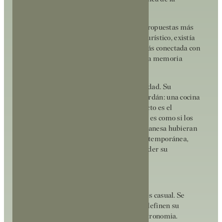
localidad.
Más allá de la cocina internacional, las propuestas más
informales o los restaurantes de perfil turístico, existía
una demanda creciente de una cocina más conectada con
el territorio, con el producto local y con la memoria
gastronómica de la zona.
Sidral ha sabido responder a esta necesidad. Su
propuesta recupera la esencia del Ampurdán: una cocina
honesta, de proximidad, donde el producto es el
verdadero protagonista. En cierto modo, es como si los
sabores tradicionales de la zona ampurdanesa hubieran
vuelto a Platja d’Aro con una mirada contemporánea,
adaptada al visitante actual pero sin perder su
identidad.
Dos pilares que explican su éxito
El rápido posicionamiento de Sidral no es casual. Se
basa en dos pilares fundamentales que definen su
filosofía y su manera de entender la gastronomia.