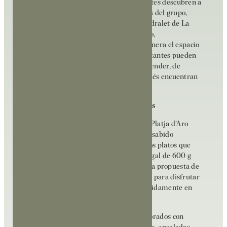
gastronómico más amplio. Muchos clientes descubren a
través de este restaurante otros espacios del grupo,
como el Sidral de la Playa de Pals o el Sidralet de La
Fosca, ampliando así la experiencia. Pero,
especialmente, destaca el interés que genera el espacio
de Mooma en Palau-sator, donde los visitantes pueden
pasear entre campos de manzanos y entender, de
primera mano, el origen de lo que después encuentran
en la mesa.
Platos que conectan con los comensales
Más allá del concepto, el éxito de Sidral Platja d’Aro
también se explica por una carta que ha sabido
sorprender desde el primer día. Entre los platos que
más han destacado se encuentra el Penegal de 600 g
frito, con patata paja y sus dos salsas, una propuesta de
pescado contundente, sabrosa y pensada para disfrutar
con intensidad, que se ha convertido rápidamente en
uno de los iconos del restaurante.
A esta propuesta se suman arroces elaborados con