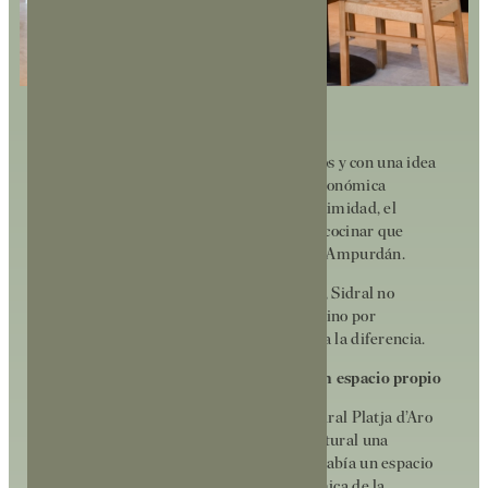
Lo ha hecho sin estridencias, sin artificios y con una idea
muy clara: ofrecer una experiencia gastronómica
auténtica, basada en el producto de proximidad, el
respeto por el territorio y una forma de cocinar que
conecta con los sabores reconocibles del Ampurdán.
En un destino con una oferta tan amplia, Sidral no
compite por volumen ni por tendencia, sino por
coherencia. Y eso, en gastronomía, marca la diferencia.
Un restaurante que ha sabido ocupar un espacio propio
Uno de los motivos clave del éxito de Sidral Platja d’Aro
es su capacidad para cubrir de forma natural una
necesidad que no siempre es evidente: había un espacio
por cubrir dentro de la oferta gastronómica de la