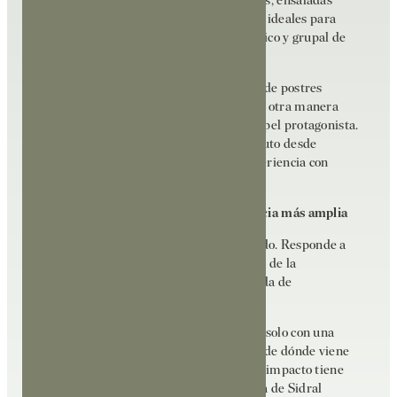
producto de temporada, pescados frescos, ensaladas
llenas de sabor y una selección de platos ideales para
compartir, que refuerzan el carácter lúdico y grupal de
la experiencia gastronómica.
La carta se completa con una propuesta de postres
donde la manzana, como no podía ser de otra manera
dentro del universo Mooma, tiene un papel protagonista.
Elaboraciones que reinterpretan este fruto desde
diferentes perspectivas y cierran la experiencia con
coherencia y personalidad.
Un restaurante que refleja una tendencia más amplia
El caso de Sidral Platja d’Aro no es aislado. Responde a
una tendencia cada vez más clara dentro de la
gastronomía contemporánea: la búsqueda de
autenticidad.
El consumidor actual ya no se conforma solo con una
buena ejecución culinaria. Quiere saber de dónde viene
el producto, cómo se ha elaborado y qué impacto tiene
su elección. En este sentido, la propuesta de Sidral