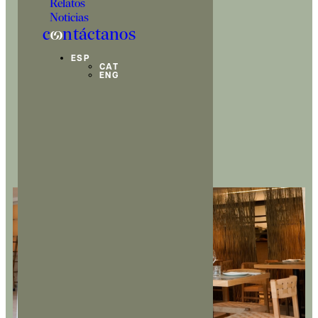
Relatos
Noticias
c
o
ntáctanos
ESP
CAT
ENG