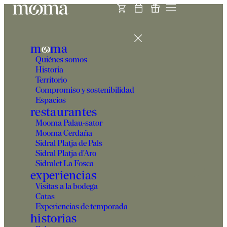
m
o
ma
Quiénes somos
Historia
Territorio
Compromiso y sostenibilidad
Espacios
restaurantes
Mooma Palau-sator
Mooma Cerdaña
Sidral Platja de Pals
Sidral Platja d'Aro
Sidralet La Fosca
Contacto
experiencias
Visitas a la bodega
Catas
Experiencias de temporada
historias