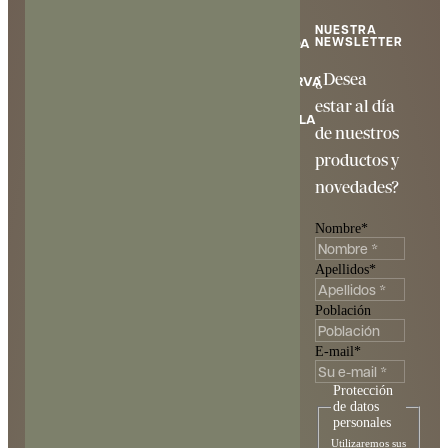
NUESTRA
Mooma
NEWSLETTER
TIENDA
Restaurantes
Sidreria
¿Desea
RESERVA
Mooma
estar al día
Experiencias
Mas Saulot s/n,
REGALA
de nuestros
17257 – Palau-
Historias
productos y
sator
info@mooma.cat
Contáctenos
novedades?
Tel.
872 02 60
88
Nombre
*
Apellidos
*
Población
E-mail
*
Protección
de datos
personales
ESP
CAT
Utilizaremos sus