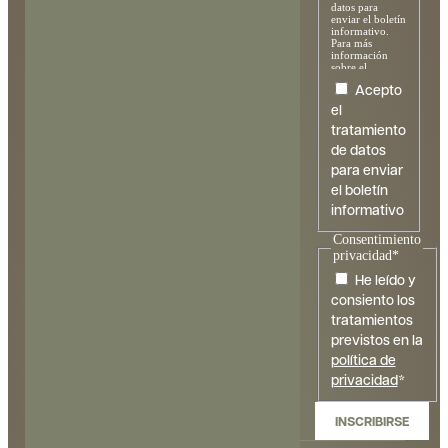
ENG
datos para
enviar el boletín
informativo.
Para más
información
sobre el
tratamiento y
Acepto
sus derechos,
consulte la
el
política de
tratamiento
privacidad
.
de datos
para enviar
el boletín
informativo
Consentimiento
privacidad
*
He leído y
consiento los
tratamientos
previstos en la
política de
privacidad
*