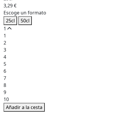
3,29
€
Escoge un formato
25cl
50cl
1
1
2
3
4
5
6
7
8
9
10
Añadir a la cesta